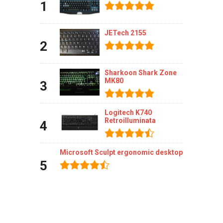
1
JETech 2155
2
Sharkoon Shark Zone
MK80
3
Logitech K740
Retroilluminata
4
Microsoft Sculpt ergonomic desktop
5