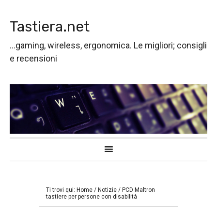
Passa
Passa
Passa
alla
al
alla
Tastiera.net
navigazione
contenuto
barra
primaria
principale
laterale
...gaming, wireless, ergonomica. Le migliori; consigli
primaria
e recensioni
Ti trovi qui:
Home
/
Notizie
/
PCD Maltron
tastiere per persone con disabilità