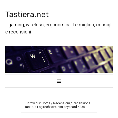
Passa
Passa
Passa
alla
al
alla
Tastiera.net
navigazione
contenuto
barra
primaria
principale
laterale
...gaming, wireless, ergonomica. Le migliori; consigli
primaria
e recensioni
Ti trovi qui:
Home
/
Recensioni
/
Recensione
tastiera Logitech wireless keyboard K350