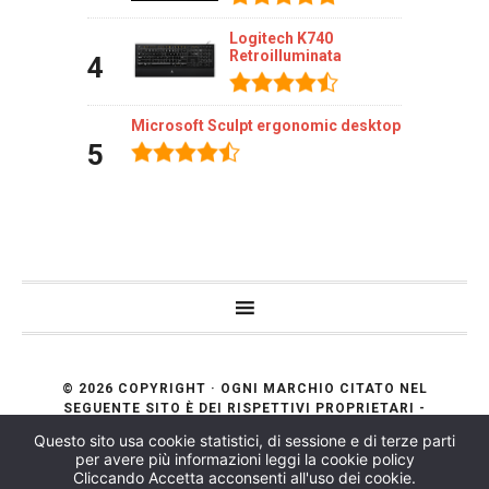
Logitech K740
Retroilluminata
4
Microsoft Sculpt ergonomic desktop
5
© 2026 COPYRIGHT · OGNI MARCHIO CITATO NEL
SEGUENTE SITO È DEI RISPETTIVI PROPRIETARI -
PIVA:03748070988 TASTIERA.NET PARTECIPA AL
Questo sito usa cookie statistici, di sessione e di terze parti
PROGRAMMA AFFILIAZIONE AMAZON EU, UN
per avere più informazioni leggi la cookie policy
PROGRAMMA DI AFFILIAZIONE CHE CONSENTE AI
Cliccando Accetta acconsenti all'uso dei cookie.
SITI DI PERCEPIRE UNA COMMISSIONE